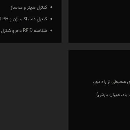
کنترل هیتر و مه‌ساز
کنترل دما، اکسیژن و PH استخر پرورش ماهی
شناسه RFID دام و کنترل تخم‌مرغ با پردازش تصویر
 محیطی از راه دور.
اد، میزان بارش)