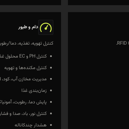
دام و طیور
.
کنترل تهویه، تغذیه، دما/رطوبت/
کنترل PH و EC محلول غذایی
کنترل مکنده‌ها و تهویه
مدیریت مخازن آب، کود، اس
زمان‌بندی غذا
پایش دما، رطوبت، آمونیاک و
کنترل نور، باد، صدا و فشار
هشدار چندکاناله