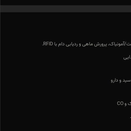
آمونیاک، پرورش ماهی و ردیابی دام با RFID.
ید و دارو
 CO